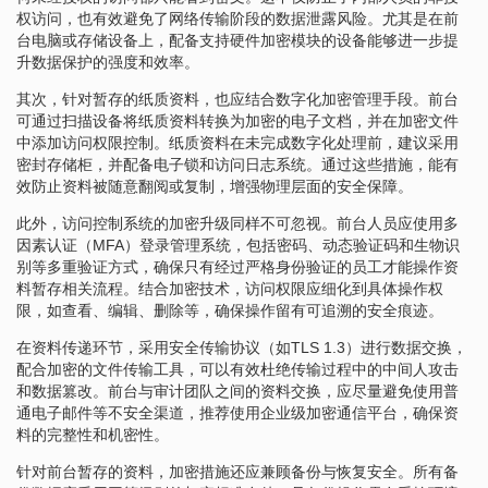
权访问，也有效避免了网络传输阶段的数据泄露风险。尤其是在前
台电脑或存储设备上，配备支持硬件加密模块的设备能够进一步提
升数据保护的强度和效率。
其次，针对暂存的纸质资料，也应结合数字化加密管理手段。前台
可通过扫描设备将纸质资料转换为加密的电子文档，并在加密文件
中添加访问权限控制。纸质资料在未完成数字化处理前，建议采用
密封存储柜，并配备电子锁和访问日志系统。通过这些措施，能有
效防止资料被随意翻阅或复制，增强物理层面的安全保障。
此外，访问控制系统的加密升级同样不可忽视。前台人员应使用多
因素认证（MFA）登录管理系统，包括密码、动态验证码和生物识
别等多重验证方式，确保只有经过严格身份验证的员工才能操作资
料暂存相关流程。结合加密技术，访问权限应细化到具体操作权
限，如查看、编辑、删除等，确保操作留有可追溯的安全痕迹。
在资料传递环节，采用安全传输协议（如TLS 1.3）进行数据交换，
配合加密的文件传输工具，可以有效杜绝传输过程中的中间人攻击
和数据篡改。前台与审计团队之间的资料交换，应尽量避免使用普
通电子邮件等不安全渠道，推荐使用企业级加密通信平台，确保资
料的完整性和机密性。
针对前台暂存的资料，加密措施还应兼顾备份与恢复安全。所有备