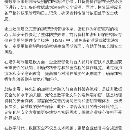
份数据应采用同等级别的加密标准存储，且备份操作需在受控环境
下进行，防止备份数据成为潜在的安全漏洞。同时，恢复流程应具
备严格的权限管理和日志记录，确保资料恢复时依旧处于安全状
态。
企业还应建立完善的加密密钥管理体系。密钥作为加密流程的核
心，其安全性决定了整体防护效果。前台资料加密所用的密钥应存
储在专用的硬件安全模块（HSM）中，避免密钥泄露或被非法复
制。定期更换密钥和实施密钥生命周期管理，有助于降低长期安全
风险。
在培训与制度建设方面，企业应强化前台人员对加密技术及数据安
全重要性的认知，明确资料暂存和加密流程的操作规范。通过模拟
演练和安全意识教育，提高前台对潜在威胁的识别能力，确保加密
措施能够得到有效执行和维护。
总结来看，将先进的加密技术融入前台资料暂存流程，是提升数据
安全防护水平的关键。无论是数字化文件的端到端加密，还是物理
资料的安全存储，都需配合完善的访问控制和密钥管理体系，形成
多层次、多维度的安全保障。此外，结合该项目的办公环境特点，
定制化的安全方案能更好地契合实际需求，保障企业核心资料不受
外界威胁。
在数字时代，数据安全不仅是技术问题，更是企业信誉与合规运营