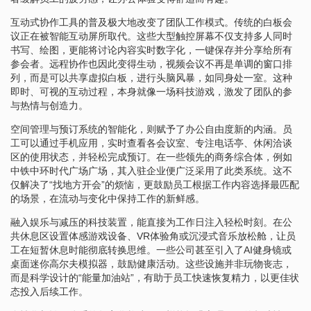
互动式协作工具的普及极大地改变了团队工作模式。传统的白板会
议正在被智能互动屏所取代。这些大型触控屏幕不仅支持多人同时
书写、绘图，更能将讨论内容实时数字化，一键保存并分享给所有
参会者。远程协作也因此变得生动，视频会议不再是单调的窗口排
列，而是可以共享虚拟白板，进行头脑风暴，如同身处一室。这种
即时、可视的互动过程，本身就像一场科技游戏，激发了团队的参
与热情与创造力。
空间管理与预订系统的智能化，则赋予了办公自由度新的内涵。员
工可以通过手机应用，实时查看各会议室、专注电话亭、休闲洽谈
区的使用状态，并轻松完成预订。在一些领先的商务综合体，例如
中铁中环时代广场广场，其入驻企业便广泛采用了此类系统。这不
仅解决了“找地方开会”的烦恼，更鼓励员工根据工作内容选择最匹配
的场景，在流动与变化中保持工作的新鲜感。
融入娱乐与减压的科技装置，能直接为工作日注入轻松时刻。在公
共休息区设置体感游戏设备、VR体验角或沉浸式音乐放松舱，让员
工在短暂休息时能彻底转换思维。一些公司甚至引入了AI健身镜或
桌面迷你高尔夫模拟器，鼓励健康活动。这些设施并非玩物丧志，
而是科学设计的“能量加油站”，有助于员工快速恢复精力，以更佳状
态投入后续工作。