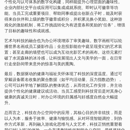
个性化与认可体系的数字化构建，同样能提升心理层面的趣味性。
企业内部社交平台或应用可以集成成就系统、即时认可徽章等功
能。当员工完成重要项目、帮助同事或提出创新点子时，能及时获
得来自伙伴和上级的数字徽章或积分，并积累兑换小奖励。这种游
戏化的激励机制，将工作挑战转化为有进度条和奖励的“任务”，增强
了目标的趣味性和成就感。
艺术与科技的融合也为办公环境增添了审美趣味。数字画框可以轮
播世界名画或员工摄影作品；全息投影能在中庭呈现变幻的艺术装
置；甚至走廊的墙壁也可以成为互动光影艺术的画布。这些元素打
破了水泥森林的冰冷感，让科技展现出人文与美学的一面，在日常
行走坐卧间带来意外的惊喜与美的熏陶。
最后，数据驱动的健康与福祉关怀体现了科技的深度温度。通过可
穿戴设备匿名收集的聚合数据（如平均活动量、压力指数趋势），
公司可以科学地了解团队的整体状态，从而优化工作安排，并主动
提供个性化的健康建议或活动。当员工感受到科技背后是对其身心
健康的真诚关注时，对办公环境的归属感与好感度自然会大幅提
升。
总而言之，科技在办公空间中的应用，其核心目的并非炫技，而是
以人为本，服务于效率、健康与愉悦感。从对环境智能调控，到协
作方式革新，再到融入游戏化思维与人文艺术，科技正悄然重塑着
我们对“上班”的体验。一个充满趣味性的智能办公空间，最终将转化