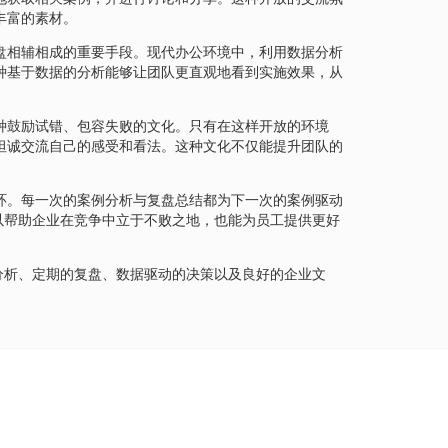
丰富的素材。
盘相辅相成的重要手段。现代办公环境中，利用数据分析
种基于数据的分析能够让团队更直观地看到实施效果，从
种鼓励试错、包容失败的文化。只有在这样开放的环境
坦诚交流自己的感受和看法。这种文化不仅能提升团队的
环。每一次的案例分析与复盘总结都为下一次的案例驱动
以帮助企业在竞争中立于不败之地，也能为员工提供更好
分析、定期的复盘、数据驱动的决策以及良好的企业文